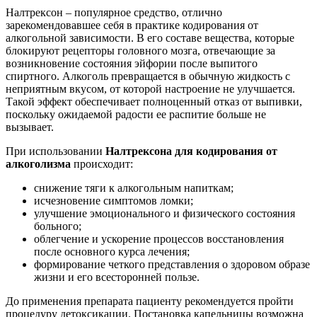
Налтрексон – популярное средство, отлично
зарекомендовавшее себя в практике кодирования от
алкогольной зависимости. В его составе вещества, которые
блокируют рецепторы головного мозга, отвечающие за
возникновение состояния эйфории после выпитого
спиртного. Алкоголь превращается в обычную жидкость с
неприятным вкусом, от которой настроение не улучшается.
Такой эффект обеспечивает полноценный отказ от выпивки,
поскольку ожидаемой радости ее распитие больше не
вызывает.
При использовании
Налтрексона для кодирования от
алкоголизма
происходит:
снижение тяги к алкогольным напиткам;
исчезновение симптомов ломки;
улучшение эмоционального и физического состояния
больного;
облегчение и ускорение процессов восстановления
после основного курса лечения;
формирование четкого представления о здоровом образе
жизни и его всесторонней пользе.
До применения препарата пациенту рекомендуется пройти
процедуру детоксикации. Постановка капельницы возможна