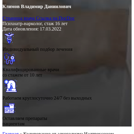
Климов Владимир Даниилович
Страница врача
Ссылка на DocDoc
Психиатр-нарколог, стаж 16 лет
Дата обновления: 17.03.2022
Индивидуальный подбор лечения
Квалифицированные врачи
со стажем от 10 лет
Работаем круглосуточно 24/7 без выходных
Оставляем препараты
пациентам
Главная
»
Кодирование от алкоголизма Налтрексоном