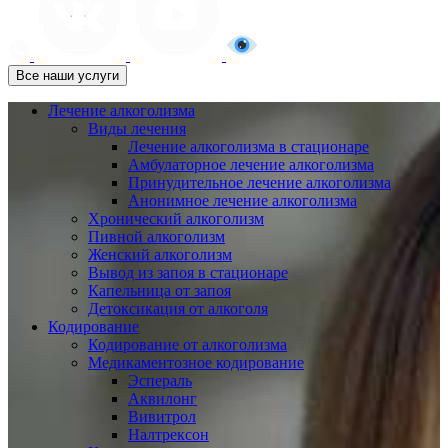
Все наши услуги
Лечение алкоголизма
Виды лечения
Лечение алкоголизма в стационаре
Амбулаторное лечение алкоголизма
Принудительное лечение алкоголизма
Анонимное лечение алкоголизма
Хронический алкоголизм
Пивной алкоголизм
Женский алкоголизм
Вывод из запоя в стационаре
Капельница от запоя
Детоксикация от алкоголя
Кодирование
Кодирование от алкоголизма
Медикаментозное кодирование
Эспераль
Аквилонг
Вивитрол
Налтрексон