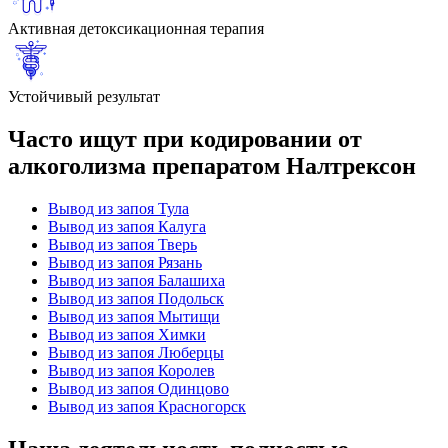
Активная детоксикационная терапия
Устойчивый результат
Часто ищут при кодировании от
алкоголизма препаратом Налтрексон
Вывод из запоя Тула
Вывод из запоя Калуга
Вывод из запоя Тверь
Вывод из запоя Рязань
Вывод из запоя Балашиха
Вывод из запоя Подольск
Вывод из запоя Мытищи
Вывод из запоя Химки
Вывод из запоя Люберцы
Вывод из запоя Королев
Вывод из запоя Одинцово
Вывод из запоя Красногорск