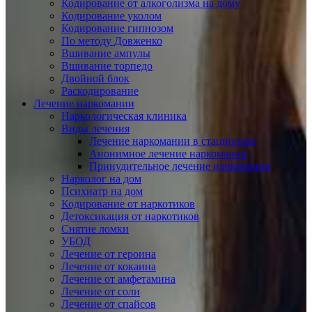
Кодирование от алкоголизма на дому
Кодирование уколом
Кодирование гипнозом
По методу Довженко
Вшивание ампулы
Вшивание торпедо
Двойной блок
Раскодирование
Лечение наркомании
Наркологическая клиника
Виды лечения
Лечение наркомании в стационаре
Анонимное лечение наркомании
Принудительное лечение наркомании
Нарколог на дом
Психиатр на дом
Кодирование от наркотиков
Детоксикация от наркотиков
Снятие ломки
УБОД
Лечение от героина
Лечение от кокаина
Лечение от амфетамина
Лечение от соли
Лечение от спайсов