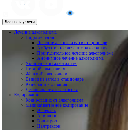
Все наши услуги
Лечение алкоголизма
Виды лечения
Лечение алкоголизма в стационаре
Амбулаторное лечение алкоголизма
Принудительное лечение алкоголизма
Анонимное лечение алкоголизма
Хронический алкоголизм
Пивной алкоголизм
Женский алкоголизм
Вывод из запоя в стационаре
Капельница от запоя
Детоксикация от алкоголя
Кодирование
Кодирование от алкоголизма
Медикаментозное кодирование
Эспераль
Аквилонг
Вивитрол
Налтрексон