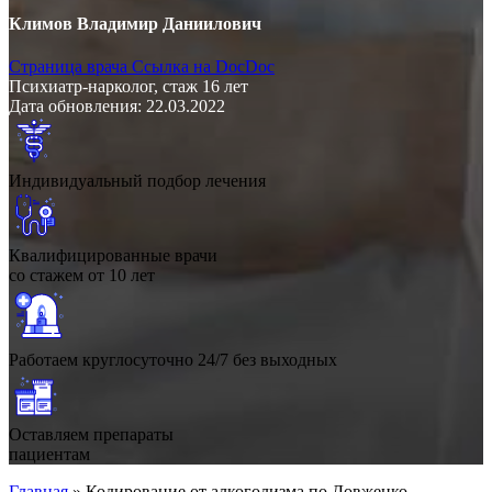
Климов Владимир Даниилович
Страница врача
Ссылка на DocDoc
Психиатр-нарколог, стаж 16 лет
Дата обновления: 22.03.2022
Индивидуальный подбор лечения
Квалифицированные врачи
со стажем от 10 лет
Работаем круглосуточно 24/7 без выходных
Оставляем препараты
пациентам
Главная
»
Кодирование от алкоголизма по Довженко