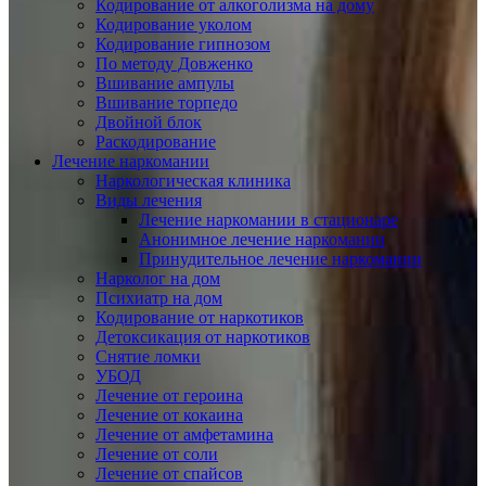
Кодирование от алкоголизма на дому
Кодирование уколом
Кодирование гипнозом
По методу Довженко
Вшивание ампулы
Вшивание торпедо
Двойной блок
Раскодирование
Лечение наркомании
Наркологическая клиника
Виды лечения
Лечение наркомании в стационаре
Анонимное лечение наркомании
Принудительное лечение наркомании
Нарколог на дом
Психиатр на дом
Кодирование от наркотиков
Детоксикация от наркотиков
Снятие ломки
УБОД
Лечение от героина
Лечение от кокаина
Лечение от амфетамина
Лечение от соли
Лечение от спайсов