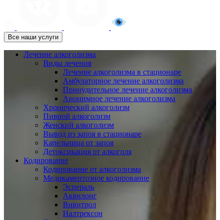
Все наши услуги
Лечение алкоголизма
Виды лечения
Лечение алкоголизма в стационаре
Амбулаторное лечение алкоголизма
Принудительное лечение алкоголизма
Анонимное лечение алкоголизма
Хронический алкоголизм
Пивной алкоголизм
Женский алкоголизм
Вывод из запоя в стационаре
Капельница от запоя
Детоксикация от алкоголя
Кодирование
Кодирование от алкоголизма
Медикаментозное кодирование
Эспераль
Аквилонг
Вивитрол
Налтрексон