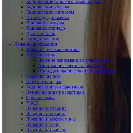
Кодирование от алкоголизма на дому
Кодирование уколом
Кодирование гипнозом
По методу Довженко
Вшивание ампулы
Вшивание торпедо
Двойной блок
Раскодирование
Лечение наркомании
Наркологическая клиника
Виды лечения
Лечение наркомании в стационаре
Анонимное лечение наркомании
Принудительное лечение наркомании
Нарколог на дом
Психиатр на дом
Кодирование от наркотиков
Детоксикация от наркотиков
Снятие ломки
УБОД
Лечение от героина
Лечение от кокаина
Лечение от амфетамина
Лечение от соли
Лечение от спайсов