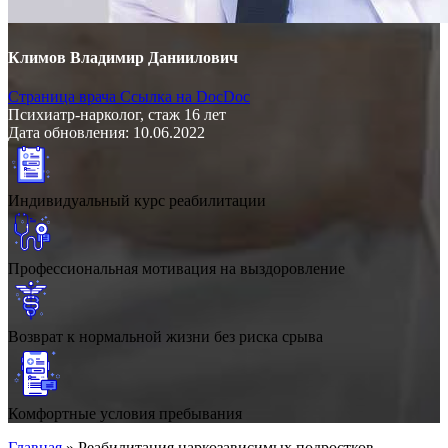
Климов Владимир Даниилович
Страница врача
Ссылка на DocDoc
Психиатр-нарколог, стаж 16 лет
Дата обновления: 10.06.2022
Индивидуальный курс реабилитации
Профессиональная мотивация на выздоровление
Возврат к нормальной жизни без риска срыва
Комфортные условия пребывания
Главная
»
Реабилитация наркозависимых подростков