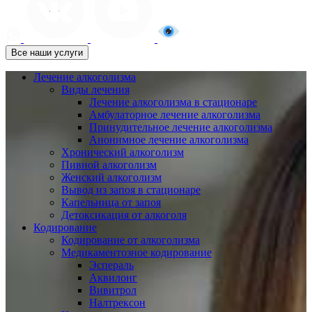
Все наши услуги
Лечение алкоголизма
Виды лечения
Лечение алкоголизма в стационаре
Амбулаторное лечение алкоголизма
Принудительное лечение алкоголизма
Анонимное лечение алкоголизма
Хронический алкоголизм
Пивной алкоголизм
Женский алкоголизм
Вывод из запоя в стационаре
Капельница от запоя
Детоксикация от алкоголя
Кодирование
Кодирование от алкоголизма
Медикаментозное кодирование
Эспераль
Аквилонг
Вивитрол
Налтрексон