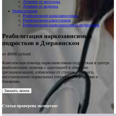
Лечение от метадона
Лечение от кодеина
Реабилитация
Реабилитация наркозависимых
Реабилитация алкоголиков
Реабилитация наркозависимых подростков
Реабилитация наркозависимых
подростков в Дзержинском
от 40000 рублей
Комплексная помощь наркозависимым подросткам в центре
реабилитации: помощь с адаптацией в обществе
(ресоциализация), избавление от страхов и тревоги,
восстановление нормальных отношений с родными и
близкими.
Заказать звонок
Статья проверена экспертом: