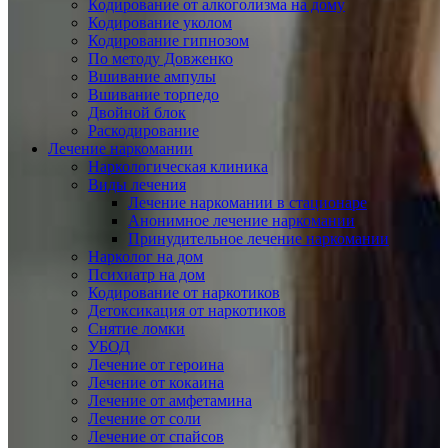
Кодирование от алкоголизма на дому
Кодирование уколом
Кодирование гипнозом
По методу Довженко
Вшивание ампулы
Вшивание торпедо
Двойной блок
Раскодирование
Лечение наркомании
Наркологическая клиника
Виды лечения
Лечение наркомании в стационаре
Анонимное лечение наркомании
Принудительное лечение наркомании
Нарколог на дом
Психиатр на дом
Кодирование от наркотиков
Детоксикация от наркотиков
Снятие ломки
УБОД
Лечение от героина
Лечение от кокаина
Лечение от амфетамина
Лечение от соли
Лечение от спайсов