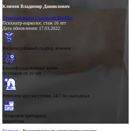
Климов Владимир Даниилович
Страница врача
Ссылка на DocDoc
Психиатр-нарколог, стаж 16 лет
Дата обновления: 17.03.2022
Индивидуальный подбор лечения
Квалифицированные врачи
со стажем от 10 лет
Работаем круглосуточно 24/7 без выходных
Оставляем препараты
пациентам
Главная
»
Кодирование от алкоголизма уколом