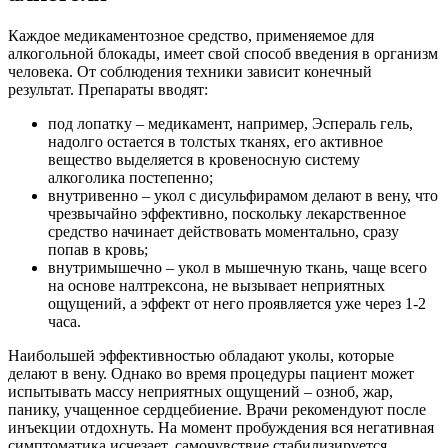
Каждое медикаментозное средство, применяемое для
алкогольной блокады, имеет свой способ введения в организм
человека. От соблюдения техники зависит конечный
результат. Препараты вводят:
под лопатку – медикамент, например, Эспераль гель,
надолго остается в толстых тканях, его активное
вещество выделяется в кровеносную систему
алкоголика постепенно;
внутривенно – укол с дисульфирамом делают в вену, что
чрезвычайно эффективно, поскольку лекарственное
средство начинает действовать моментально, сразу
попав в кровь;
внутримышечно – укол в мышечную ткань, чаще всего
на основе налтрексона, не вызывает неприятных
ощущений, а эффект от него проявляется уже через 1-2
часа.
Наибольшей эффективностью обладают уколы, которые
делают в вену. Однако во время процедуры пациент может
испытывать массу неприятных ощущений – озноб, жар,
панику, учащенное сердцебиение. Врачи рекомендуют после
инъекции отдохнуть. На момент пробуждения вся негативная
симптоматика исчезает, самочувствие стабилизируется.