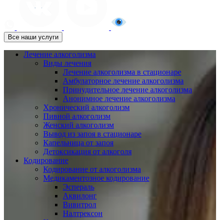
Все наши услуги
Лечение алкоголизма
Виды лечения
Лечение алкоголизма в стационаре
Амбулаторное лечение алкоголизма
Принудительное лечение алкоголизма
Анонимное лечение алкоголизма
Хронический алкоголизм
Пивной алкоголизм
Женский алкоголизм
Вывод из запоя в стационаре
Капельница от запоя
Детоксикация от алкоголя
Кодирование
Кодирование от алкоголизма
Медикаментозное кодирование
Эспераль
Аквилонг
Вивитрол
Налтрексон